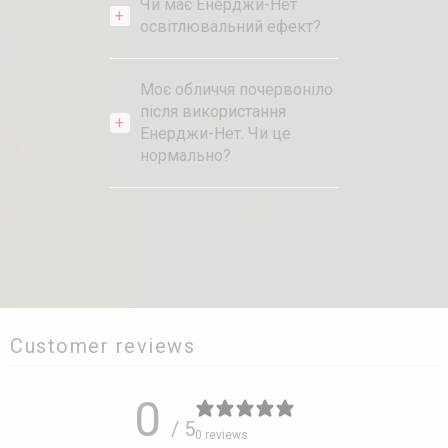
Чи має Енерджи-Нет
освітлювальний ефект?
Моє обличчя почервоніло
після використання
Енерджи-Нет. Чи це
нормально?
Customer reviews
0
/ 5
0 reviews