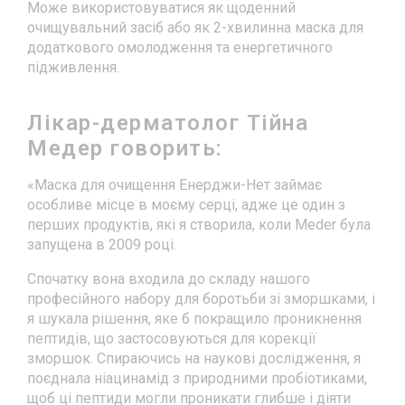
Може використовуватися як щоденний
очищувальний засіб або як 2-хвилинна маска для
додаткового омолодження та енергетичного
підживлення.
Лікар-дерматолог Тійна
Медер говорить:
«Маска для очищення Енерджи-Нет займає
особливе місце в моєму серці, адже це один з
перших продуктів, які я створила, коли Meder була
запущена в 2009 році.
Спочатку вона входила до складу нашого
професійного набору для боротьби зі зморшками, і
я шукала рішення, яке б покращило проникнення
пептидів, що застосовуються для корекції
зморшок. Спираючись на наукові дослідження, я
поєднала ніацинамід з природними пробіотиками,
щоб ці пептиди могли проникати глибше і діяти