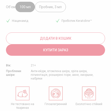
Об’єм
100 мл
Пробник, 3 мл
Ніацинамід
Пробіотик Keratoline™
ДОДАТИ В КОШИК
КУПИТИ ЗАРАЗ
Вік:
21+
Проблеми
Анти-ейдж, втомлена шкіра, зріла шкіра,
шкіри:
пігментація, розширені пори, акне, зморшки,
набряки
а
Гіпоалегренний
Екологічно стійкий
Безпечний для
довкілля