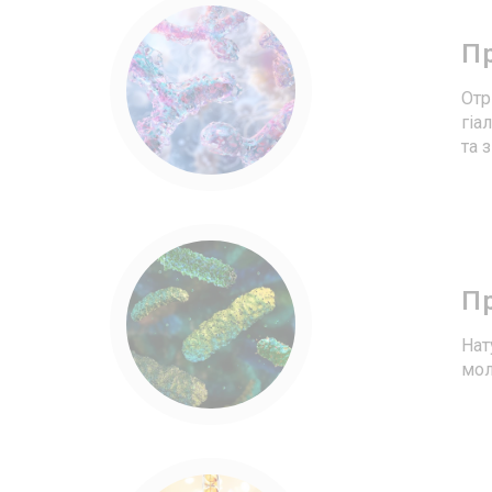
П
Отр
гіа
та 
Пр
Нат
мол