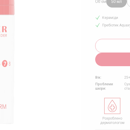
ЯД ЗА ШКІРОЮ З
Об’єм
50 мл
РВОНІННЯМ
ЯД ЗА ЗРІЛОЮ ШКІРОЮ
Кераміди
ЯД ЗА НАБРЯКЛИМ
Пребіотик Aquax
ИЧЧЯМ
Вік:
25
Проблеми
Сух
шкіри:
ста
езпечний для
Сімейний бізнес
Соціально
Розроблено
довкілля
свідомий
дерматологом