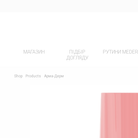
МАГАЗИН
ПІДБІР
РУТИНИ MEDE
ДОГЛЯДУ
ПРОДУКТИ
РУТ
Shop
Products
Арма-Дерм
ВСІ ПРОДУКТИ
-20%
ПІГМ
ОЧИЩЕННЯ
ДОГЛ
ЕКСФОЛІАЦІЯ
ДОГЛ
АНТИОКСИДАНТНІ СИРОВАТКИ
ЧУТЛ
СИРОВАТКИ ДЛЯ АКТИВНОГО
ДОГЛ
ДОГЛЯДУ
МІМІ
ТКАНИННІ МАСКИ