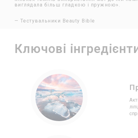
виглядала більш гладкою і пружною».
— Тестувальники Beauty Bible
Ключові інгредієнт
Пр
Акт
ліп
спр