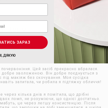
ми минулого. Без парфумів, барвників і
-Дерм повертає шкірі давно забуте
ма-Дерм
льний засіб для моєї сухої, чутливої, зрілої
НАТИСЬ ЗАРАЗ
дає досить густим, але після нанесення добре
Я відчула справжній комфорт і впевненість, бо
 виснажена і вона досить суха, що зазвичай
НІ, ДЯКУЮ
 стала помітно м’якшою, більш пружною і
укт, і тепер я не уявляю життя без нього».
і почервоніння. Цей засіб прекрасно вбралася.
 добре зволоженою. Він добре поєднується з
 під макіяж без скочування. Моя сусідка
навіть запитала, чи робила я підтяжку обличчя!
е через кілька днів я помітила, що дрібні
двох помп, не розуміючи, що однієї достатньо.
 мабуть, це через легшу консистенцію. Після
ітили, що зморшки на лобі зменшилися, а шкіра