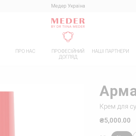
Медер Україна
R
ПРО НАС
ПРОФЕСІЙНИЙ
НАШІ ПАРТНЕРИ
ДОГЛЯД
ИННИЙ ДОГЛЯД
ПЕРЕМОЖЦІ
! БАЗОВИЙ ДОГЛЯД ПРИ
Арм
ЕНТАЦІЇ
ЯД ЗА ЖИРНОЮ ШКІРОЮ
Крем для су
ЯД ЗА СУХОЮ ТА
ИВОЮ ШКІРОЮ
₴5,000.00
ЯД ЗА ШКІРОЮ З
ЧНИМИ ЗМОРШКАМИ