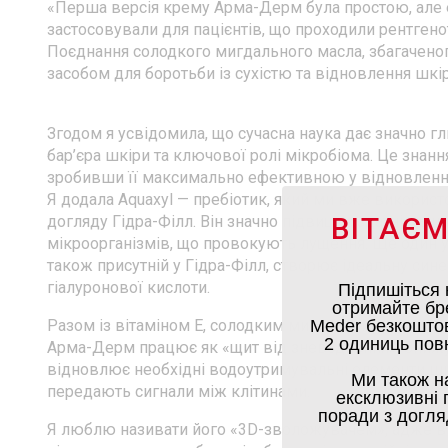
«Перша версія крему Арма-Дерм була простою, але
застосовували для пацієнтів, що проходили рентгено
Поєднання солодкого мигдального масла, збагаченог
засобом для боротьби із сухістю та відновлення ш
Згодом я усвідомила, що сучасна наука дає значно г
бар’єра шкіри та ключової ролі мікробіома. Це зна
зробивши її максимально ефективною у відновленні 
Я додала Aquaxyl — пребіотик, який ми вже використ
ВІТАЄМ
догляду Гідра-Філл. Він значно підвищує здатність шк
мікроорганізмів, що провокують лущення. Ще один ул
також присутній у Гідра-Філл, створює ідеальну син
гіалуронової кислоти.
Підпишіться 
отримайте бр
Meder безкоштов
Разом із вітаміном Е, солодким мигдальним маслом 
2 одиниць повн
Арма-Дерм працює як «щит від зневоднення». Знижу
відновлює необхідні водоутримувальні елементи шкі
Ми також н
передають сигнали між клітинами.
ексклюзивні п
поради з догля
Я люблю називати його «3D-зволожувачем», адже він