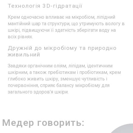
Технологія 3D-гідратації
Крем одночасно впливає на мікробіом, ліпідний
мантійний шар та структури, що утримують вологу в
шкірі, підвищуючи її здатність зберігати воду на
всіх рівнях.
Дружній до мікробіому та природно
живильний
Завдяки органічним оліям, ліпідам, ідентичним
шкірним, а також пребіотикам і пробіотикам, крем
глибоко живить шкіру, зменшує чутливість і
почервоніння, сприяє балансу мікробіому для
загального здоров’я шкіри.
 Медер говорить: