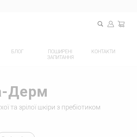
Search
Login
cart
БЛОГ
ПОШИРЕНІ
КОНТАКТИ
ЗАПИТАННЯ
НОВИЙ ПРОЕКТ НА YOUTUBE
а-Дерм
хої та зрілої шкіри з пребіотиком