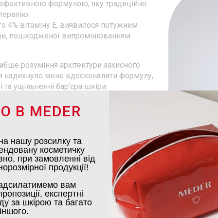
 ефективною формулою, яку традиційно
терапію.
о 4% вітаміну Е, виявилося потужним
кіри, пошкодженої випромінюванням.
либше розуміння архітектури захисного
ння надихнуло мене вдосконалити формулу,
та ущільненні бар’єра шкіри.
овували в сироватці для активного
О В MEDER
іри утримувати вологу та пригнічує ріст
юблений інгредієнт, пробіотик Arctalys,
ергію та стимулює підвищення рівня
на нашу розсилку та
ендовану косметичку
но, при замовленні від
та інноваційним додаванням церамідів,
орозмірної продукції!
є трансепідермальну втрату вологи та
ри — від ліпідів до молекул, що
адсилатимемо вам
ропозиції, експертні
ду за шкірою та багато
 забезпечує гідратацію на кількох
іншого.