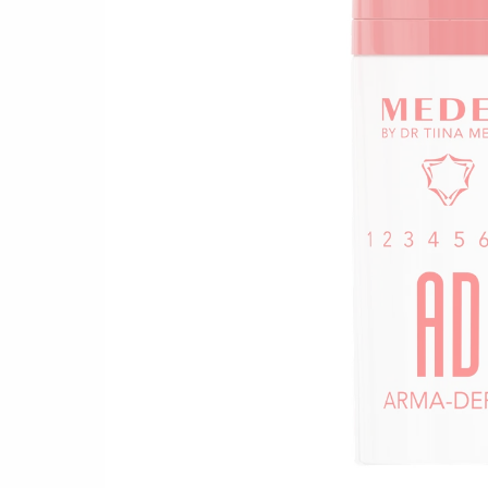
ДОГЛ
ПОЧЕ
КРЕМИ ДЛЯ ОБЛИЧЧЯ
ДОГЛ
ДОГЛЯД ЗА ШКІРОЮ НАВКОЛО
ОЧЕЙ
ДОГЛ
ОБЛ
ДОГЛЯД ЗА ТІЛОМ
ПОДАРУНКОВИЙ СЕРТИФІКАТ
НОВИНКА! АКТИВНЕ
ДОВГОЛІТТЯ
ТРЕВЕЛ-ФОРМАТ
Гіпоалергенний
Б