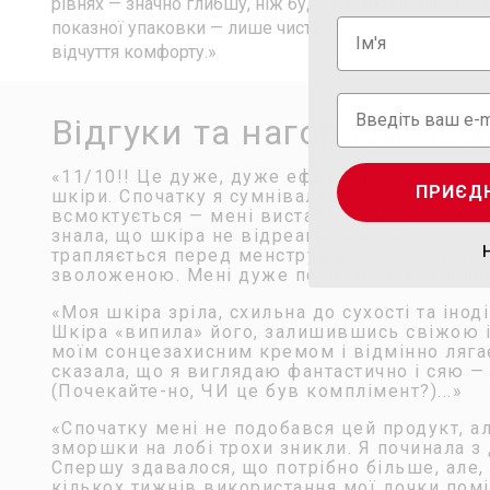
рівнях — значно глибшу, ніж будь-які традиційні кре
показної упаковки — лише чиста ефективність. Арма
відчуття комфорту.»
Відгуки та нагороди Ар
«11/10!! Це дуже, дуже ефективний зволожува
ПРИЄД
шкіри. Спочатку я сумнівалася, бо він вигля
всмоктується — мені вистачає однієї помпи. 
знала, що шкіра не відреагує навіть, якщо я
трапляється перед менструацією. Моя шкіра
зволоженою. Мені дуже подобається цей прод
«Моя шкіра зріла, схильна до сухості та інод
Шкіра «випила» його, залишившись свіжою і
моїм сонцезахисним кремом і відмінно лягає
сказала, що я виглядаю фантастично і сяю — 
(Почекайте-но, ЧИ це був комплімент?)...»
«Спочатку мені не подобався цей продукт, ал
зморшки на лобі трохи зникли. Я починала з 
Спершу здавалося, що потрібно більше, але,
кількох тижнів використання мої дочки пом