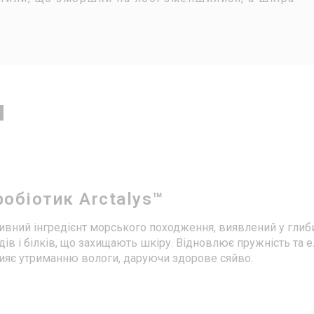
и
обіотик Arctalys™
ивний інгредієнт морського походження, виявлений у глиб
ідів і білків, що захищають шкіру. Відновлює пружність та
ияє утриманню вологи, даруючи здорове сяйво.