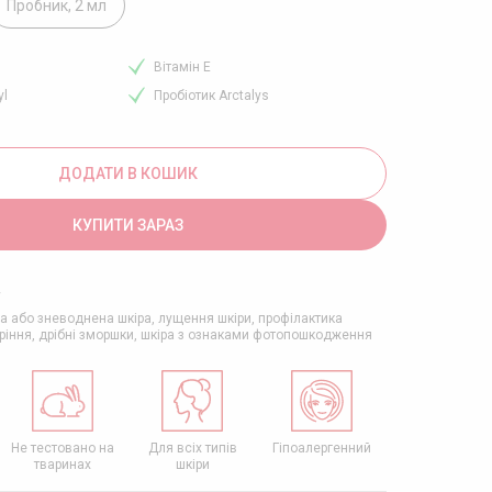
Пробник, 2 мл
Вітамін Е
yl
Пробіотик Arctalys
ДОДАТИ В КОШИК
КУПИТИ ЗАРАЗ
+
а або зневоднена шкіра, лущення шкіри, профілактика
ріння, дрібні зморшки, шкіра з ознаками фотопошкодження
Не тестовано на
Для всіх типів
Гіпоалергенний
Безпечний д
тваринах
шкіри
довкілля