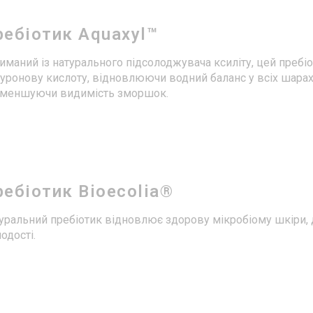
ребіотик Aquaxyl™
иманий із натурального підсолоджувача ксиліту, цей пребіо
луронову кислоту, відновлюючи водний баланс у всіх шарах
зменшуючи видимість зморшок.
ебіотик Bioecolia®
уральний пребіотик відновлює здорову мікробіому шкіри, да
одості.