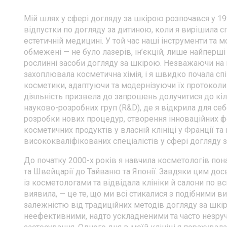
ДОГЛ
ПОЧЕ
КРЕМИ ДЛЯ ОБЛИЧЧЯ
Мій шлях у сфері догляду за шкірою розпочався у 19
ДОГЛ
відпустки по догляду за дитиною, коли я вирішила с
ДОГЛЯД ЗА ШКІРОЮ НАВКОЛО
ОЧЕЙ
естетичній медицині. У той час наші інструменти та 
ДОГЛ
обмежені — не було лазерів, ін’єкцій, лише найперші х
ОБЛ
ДОГЛЯД ЗА ТІЛОМ
рослинні засоби догляду за шкірою. Незважаючи на
ПОДАРУНКОВИЙ СЕРТИФІКАТ
захоплювала косметична хімія, і я швидко почала с
косметики, адаптуючи та модернізуючи їх протоколи
НОВИНКА! АКТИВНЕ
діяльність призвела до запрошень долучитися до кіл
ДОВГОЛІТТЯ
науково-розробних груп (R&D), де я відкрила для с
ТРЕВЕЛ-ФОРМАТ
розробки нових процедур, створення інноваційних ф
косметичних продуктів у власній клініці у Франції та
висококваліфікованих спеціалістів у сфері догляду 
До початку 2000-х років я навчила косметологів пона
та Швейцарії до Тайваню та Японії. Завдяки цим дос
із косметологами та відвідала клініки й салони по всь
виявила, — це те, що ми всі стикалися з подібними в
залежністю від традиційних методів догляду за шкір
неефективними, надто ускладненими та часто незру