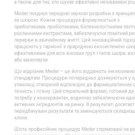
а також для тих, хто шукає ефективні неінвазивні рі
Meder поєднує передові наукові розробки з принци
за шкірою. Кожна процедура формулюється з
пребіотиками, пробіотиками, біотехнологічними пепт
рослинними екстрактами, забезпечуючи помітний ре
перерви в звичайному житті. Цей інноваційний підхі
працюють у гармонії з природною екосистемою шкір
ефективними для всіх вікових груп і типів шкіри, вк
або менопаузи.
Що відрізняє Meder – це його відданість інклюзивнос
стандартам. Процедури попередньо дозикуються у о
упаковці, створеній відповідно до фармацевтичних с
точність і гігієну. Цей стерильний формат, готовий до
потребу у консервантах, водночас забезпечуючи одн
активних інгредієнтів на ринку. В результаті досягає
передбачувані результати та зменшуються складнощі
клінік.
Шість професійних процедур Meder спрямовані на різ