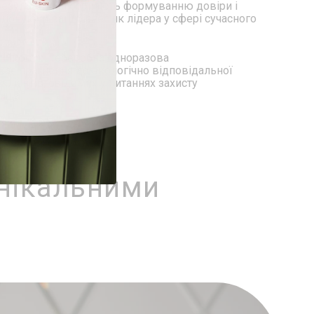
результатами сприяють формуванню довіри і
иціонуючи ваш бізнес як лідера у сфері сучасного
тійкості:
Переробна одноразова
ає прагнення до екологічно відповідальної
лієнтів, свідомих у питаннях захисту
ища.
унікальними