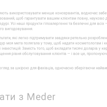
ляють використовувати менше консервантів, водночас забе
озований, щоб гарантувати вашим клієнтам повну, науково
дурі. Усі наші продукти гіпоалергенні та безпечні для вс
ого вигодовування.
ьтати, які легко підтримувати завдяки ретельно розробл
ур моя мета полягала у тому, щоб надати косметологам і к
інвестицій. Замість того, щоб вкладати тисячі доларів у к
щення рівня обслуговування клієнтів — і все це, пропоную
ляд за шкірою для фахівців, одночасно зберігаючи найвищ
ати з Meder