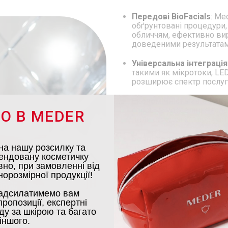
Передові BioFacials
: Me
обґрунтовані процедури,
обличчям, ефективно вир
доведеними результата
Універсальна інтеграція
такими як мікротоки, LED
розширює спектр послуг 
Економічність та ефект
спрощує управління запа
О В MEDER
великому запасі продукт
Безпека та надійність:
Р
на нашу розсилку та
продукти Meder забезпеч
ендовану косметичку
результати, будучи безп
но, при замовленні від
реактивною.
орозмірної продукції!
Професійне навчання т
адсилатимемо вам
безкоштовне навчання, в
ропозиції, експертні
спільноти експертів для 
ду за шкірою та багато
іншого.
Утримання існуючих кліє