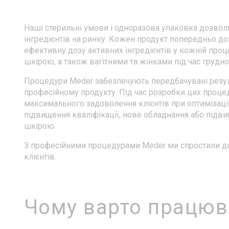
Наші стерильні умови і одноразова упаковка дозво
інгредієнтів на ринку. Кожен продукт попередньо д
ефективну дозу активних інгредієнтів у кожній проце
шкірою, а також вагітними та жінками під час грудн
Процедури Meder забезпечують передбачувані резул
професійному продукту. Під час розробки цих процед
максимального задоволення клієнтів при оптимізації 
підвищення кваліфікації, нове обладнання або підви
шкірою.
З професійними процедурами Meder ми спростили дог
клієнтів.
Чому варто працюв