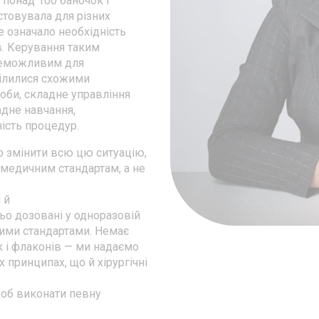
 понад 100 баночок і
стовувала для різних
е означало необхідність
в. Керування таким
неможливим для
ділилися схожими
соби, складне управління
адне навчання,
ість процедур.
о змінити всю цю ситуацію,
медичним стандартам, а не
 й
ьо дозовані у одноразовій
ними стандартами. Немає
 і флаконів — ми надаємо
х принципах, що й хірургічні
 щоб виконати певну