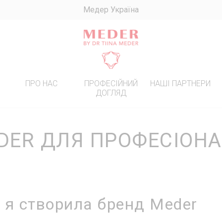
Медер Україна
R
ПРО НАС
ПРОФЕСІЙНИЙ
НАШІ ПАРТНЕРИ
ДОГЛЯД
ИННИЙ ДОГЛЯД
ПЕРЕМОЖЦІ
DER ДЛЯ ПРОФЕСІОНА
! БАЗОВИЙ ДОГЛЯД ПРИ
ЕНТАЦІЇ
ЯД ЗА ЖИРНОЮ ШКІРОЮ
ЯД ЗА СУХОЮ ТА
ИВОЮ ШКІРОЮ
 я створила бренд Meder
ЯД ЗА ШКІРОЮ З
ЧНИМИ ЗМОРШКАМИ