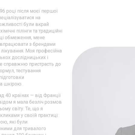
ЯД ЗА ШКІРОЮ З
РВОНІННЯМ
96 році після моєї першої
ЯД ЗА ЗРІЛОЮ ШКІРОЮ
пеціалізуватися на
можливості були вкрай
ЯД ЗА НАБРЯКЛИМ
імічні пілінги та традиційні
ИЧЧЯМ
 ці обмеження, мене
півпрацювати з брендами
 лікування. Моя професійна
ькох дослідницьких і
ебе справжню пристрасть до
ормул, тестування
 підготовки
за шкірою.
д 40 країнах — від Франції
відом я мала безліч розмов
ому світу. Те, що я
икликами у своїй практиці:
ою, які були
чними для тривалого