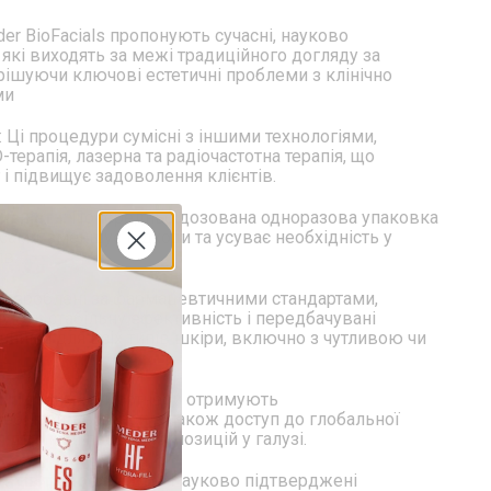
der BioFacials пропонують сучасні, науково
 які виходять за межі традиційного догляду за
ішуючи ключові естетичні проблеми з клінічно
ми
: Ці процедури сумісні з іншими технологіями,
-терапія, лазерна та радіочастотна терапія, що
і підвищує задоволення клієнтів.
ивність
: Попередньо дозована одноразова упаковка
сами, зменшує відходи та усуває необхідність у
ів.
озроблені за фармацевтичними стандартами,
ують стабільну ефективність і передбачувані
ечними для всіх типів шкіри, включно з чутливою чи
а підтримка
: Партнери отримують
ебінари, семінари, а також доступ до глобальної
підтримки провідних позицій у галузі.
нтів та лояльність:
Науково підтверджені