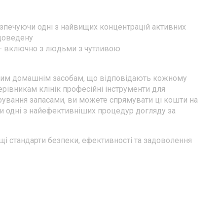
зпечуючи одні з найвищих концентрацій активних
 доведену
іх — включно з людьми з чутливою
еним домашнім засобам, що відповідають кожному
ерівникам клінік професійні інструменти для
ерування запасами, ви можете спрямувати ці кошти на
чи одні з найефективніших процедур догляду за
і стандарти безпеки, ефективності та задоволення