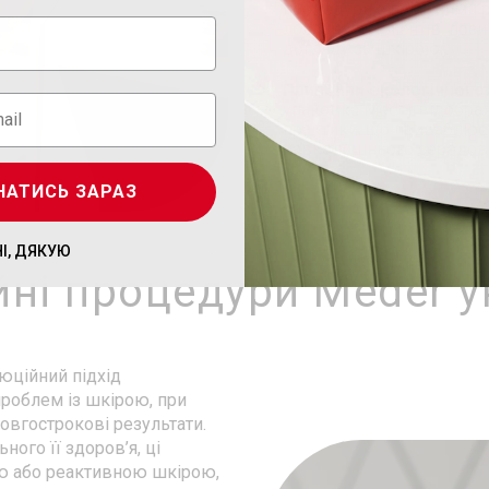
процедури з помітними 
лояльності клієнтів, поз
догляду за шкірою.
Принципи екологічної с
упаковка Meder відображ
практики, що приваблює к
навколишнього середов
НАТИСЬ ЗАРАЗ
НІ, ДЯКУЮ
йні процедури Meder 
юційний підхід
роблем із шкірою, при
овгострокові результати.
ного її здоров’я, ці
ою або реактивною шкірою,