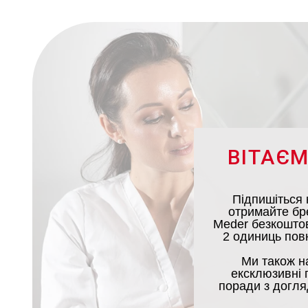
ВІТАЄМ
Підпишіться 
отримайте бр
Meder безкоштов
2 одиниць повн
Ми також н
ексклюзивні п
поради з догля