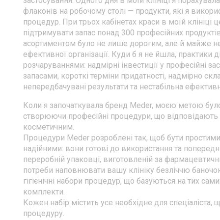
застосування. Одного дня в моїй клініці я порахувала
флаконів на робочому столі — продукти, які я викори
процедур. При трьох кабінетах краси в моїй клініці ц
підтримувати запас понад 300 професійних продукті
асортиментом було не лише дорогим, але й майже 
ефективної організації. Куди б я не йшла, практики 
розчаруваннями: надмірні інвестиції у професійні за
запасами, короткі терміни придатності, надмірно скл
непередбачувані результати та нестабільна ефективн
Коли я започаткувала бренд Meder, моєю метою бул
створюючи професійні процедури, що відповідають 
косметичним.
Процедури Meder розроблені так, щоб бути простими
надійними: вони готові до використання та попередн
переробній упаковці, виготовленій за фармацевтич
потреби наповнювати вашу клініку безліччю баночок
гігієнічні набори процедур, що базуються на тих сами
комплекти.
Кожен набір містить усе необхідне для спеціаліста,
процедуру.