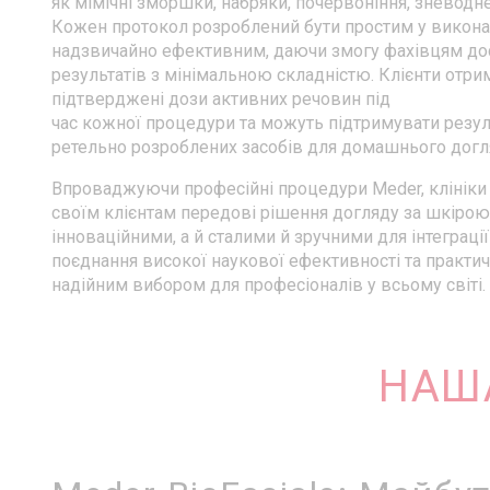
як мімічні зморшки, набряки, почервоніння, зневодне
Кожен протокол розроблений бути простим у виконан
надзвичайно ефективним, даючи змогу фахівцям до
результатів з мінімальною складністю. Клієнти отр
підтверджені дози активних речовин під
час кожної процедури та можуть підтримувати резу
ретельно розроблених засобів для домашнього догл
Впроваджуючи професійні процедури Meder, клініки
своїм клієнтам передові рішення догляду за шкірою,
інноваційними, а й сталими й зручними для інтеграції
поєднання високої наукової ефективності та практич
надійним вибором для професіоналів у всьому світі.
НАША