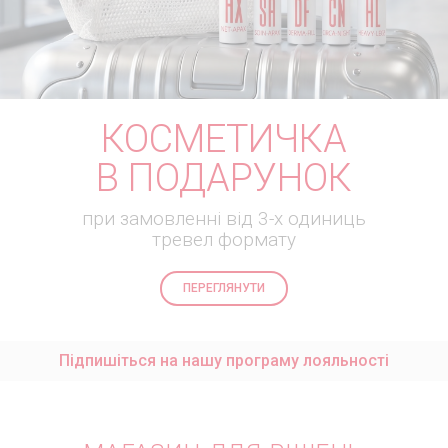
КРЕМИ ДЛЯ ОБЛИЧЧЯ
ДОГЛЯД ЗА ЗРІЛОЮ ШКІРОЮ
ПОШИРЕНІ ЗАПИТАННЯ
ДОГЛЯД ЗА ШКІРОЮ НАВКОЛО ОЧЕЙ
ДОГЛЯД ЗА НАБРЯКЛИМ ОБЛИЧЧЯМ
КОНТАКТИ
LOGIN
ДОГЛЯД ЗА ТІЛОМ
КОСМЕТИЧКА
ПОДАРУНКОВИЙ СЕРТИФІКАТ
В ПОДАРУНОК
НОВИНКА! АКТИВНЕ ДОВГОЛІТТЯ
при замовленні від 3-х одиниць
ТРЕВЕЛ-ФОРМАТ
тревел формату
ПЕРЕГЛЯНУТИ
Підпишіться на нашу програму лояльності