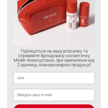
Підпишіться на нашу розсилку та
отримайте брендовану косметичку
Meder безкоштовно, при замовленні від
2 одиниць повнорозмірної продукції!
ДОГЛЯД ЗА ШКІРОЮ
МІКРОБІОМ-ФРЕНДЛІ
Створено лікаркою-дерматологинею Тійною
Медер. Виготовлено в Швейцарії.
Meder - це лінійка засобів по догляду за шкірою,
сприятлива до мікробіома, яка була відзначена