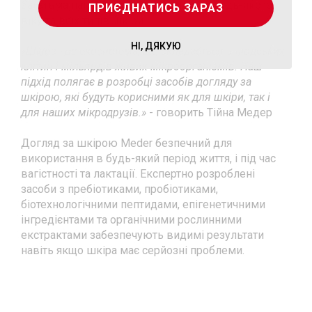
багатьма нагородами, підходить для будь-якого
ПРИЄДНАТИСЬ ЗАРАЗ
віку та всіх типів шкіри.
НІ, ДЯКУЮ
«Шкіра - це екосистема, що складається з людських
клітин і мільярдів живих мікроорганізмів. Наш
підхід полягає в розробці засобів догляду за
шкірою, які будуть корисними як для шкіри, так і
для наших мікродрузів.»
- говорить Тійна Медер
Догляд за шкірою Meder безпечний для
використання в будь-який період життя, і під час
вагістності та лактації. Експертно розроблені
засоби з пребіотиками, пробіотиками,
біотехнологічними пептидами, епігенетичними
інгредієнтами та органічними рослинними
екстрактами забезпечують видимі результати
навіть якщо шкіра має серйозні проблеми.