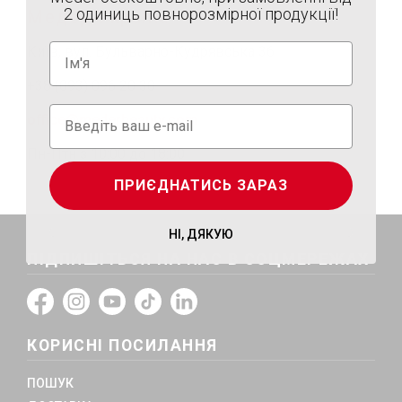
2 одиниць повнорозмірної продукції!
Медер Україна
Київ, вул. Бульварно-Кудрявська 36
+38 (093) 096 20 30
office@mederbeauty.com
Пн-Птн з 10:00 до 18:00
ПРИЄДНАТИСЬ ЗАРАЗ
НІ, ДЯКУЮ
ПІДПИШІТЬСЯ НА НАС В СОЦМЕРЕЖАХ
КОРИСНІ ПОСИЛАННЯ
ПОШУК