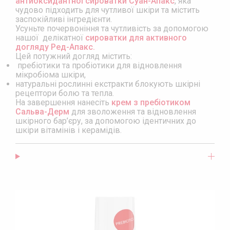
антиоксидантної сироватки Суан-Апакс
, яка
чудово підходить для чутливої ​​шкіри та містить
КРЕМИ ДЛЯ ОБЛИЧЧЯ
ДОГЛЯД ЗА ЗРІЛОЮ ШКІРОЮ
ПОШИРЕНІ ЗАПИТАННЯ
заспокійливі інгредієнти.
Усуньте почервоніння та чутливість за допомогою
ДОГЛЯД ЗА ШКІРОЮ НАВКОЛО ОЧЕЙ
ДОГЛЯД ЗА НАБРЯКЛИМ ОБЛИЧЧЯМ
КОНТАКТИ
нашої делікатної
сироватки для активного
догляду Ред-Апакс.
LOGIN
ДОГЛЯД ЗА ТІЛОМ
Цей потужний догляд містить:
пребіотики та пробіотики для відновлення
ПОДАРУНКОВИЙ СЕРТИФІКАТ
мікробіома шкіри,
натуральні рослинні екстракти блокують шкірні
НОВИНКА! АКТИВНЕ ДОВГОЛІТТЯ
рецептори болю та тепла.
На завершення нанесіть
крем з пребіотиком
Сальва-Дерм
для зволоження та відновлення
ТРЕВЕЛ-ФОРМАТ
шкірного бар’єру, за допомогою ідентичних до
шкіри вітамінів і керамідів.