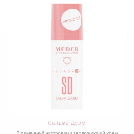
Сальва-Дерм
Відзначений нагородами зволожуючий крем