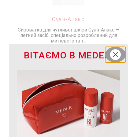
Суан-Апакс
Сироватка для чутливої шкіри Суан-Апакс —
легкий засіб, спеціально розроблений для
миттєвого та т...
₴275.00
-
₴3,800.00
ВІТАЄМО В MEDER
ПЕРЕГЛЯНУТИ ТОВАР