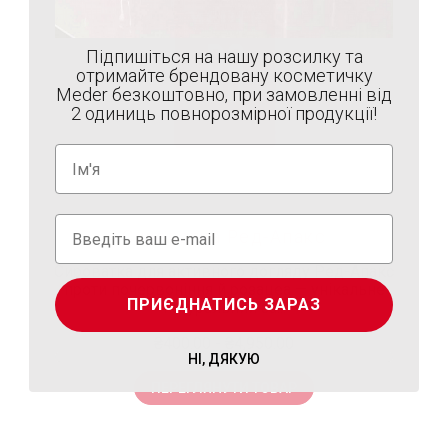
Підпишіться на нашу розсилку та
отримайте брендовану косметичку
Meder безкоштовно, при замовленні від
2 одиниць повнорозмірної продукції!
Сироватка Ред-Апакс
Сироватка для активного догляду Ред-Апакс
проти почервоніння й розацеа — унікальне
ПРИЄДНАТИСЬ ЗАРАЗ
натуральний за...
₴400.00
-
₴4,950.00
НІ, ДЯКУЮ
ПЕРЕГЛЯНУТИ ТОВАР