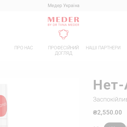
Медер Україна
R
ПРО НАС
ПРОФЕСІЙНИЙ
НАШІ ПАРТНЕРИ
ДОГЛЯД
ИННИЙ ДОГЛЯД
ПЕРЕМОЖЦІ
! БАЗОВИЙ ДОГЛЯД ПРИ
Нет-
ЕНТАЦІЇ
ЯД ЗА ЖИРНОЮ ШКІРОЮ
Заспокійли
ЯД ЗА СУХОЮ ТА
ИВОЮ ШКІРОЮ
₴2,550.00
ЯД ЗА ШКІРОЮ З
ЧНИМИ ЗМОРШКАМИ