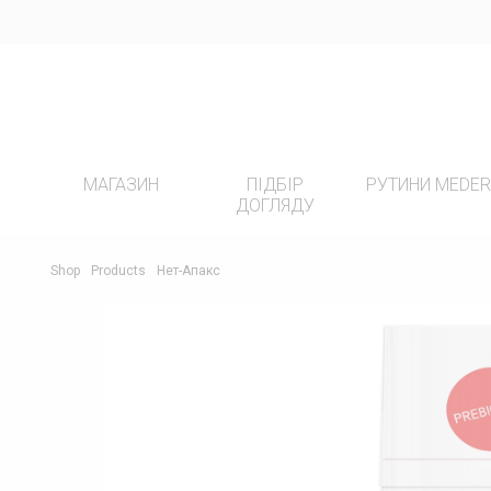
МАГАЗИН
ПІДБІР
РУТИНИ MEDE
ДОГЛЯДУ
ПРОДУКТИ
РУТ
Shop
Products
Нет-Апакс
ВСІ ПРОДУКТИ
-20%
ПІГМ
ОЧИЩЕННЯ
ДОГЛ
ЕКСФОЛІАЦІЯ
ДОГЛ
АНТИОКСИДАНТНІ СИРОВАТКИ
ЧУТЛ
СИРОВАТКИ ДЛЯ АКТИВНОГО
ДОГЛ
ДОГЛЯДУ
МІМІ
ТКАНИННІ МАСКИ