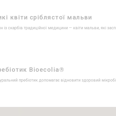
кі квіти сріблястої мальви
н із скарбів традиційної медицини — квіти мальви, які за
ебіотик Bioecolia®
уральний пребіотик допомагає відновити здоровий мікробіо