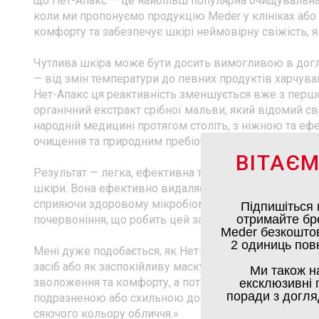
що Нет-Апакс — це найбільш популярна очищувальна 
коли ми пропонуємо продукцію Meder у клініках або 
комфорту та забезпечує шкірі неймовірну свіжість, 
Чутлива шкіра може бути досить вимогливою в догля
— від змін температури до певних продуктів харчуван
Нет-Апакс ця реактивність зменшується вже з першо
органічний екстракт срібної мальви, який відомий 
народній медицині протягом століть, з ніжною та е
очищення та природним пребіотиком.
ВІТАЄМ
Результат — легка, ефективна та ніжна формула, як
шкіри. Вона ефективно видаляє забруднення, зберіг
сприяючи здоровому мікробіому. Екстракт срібного
Підпишіться 
отримайте бр
почервоніння, що робить цей засіб ідеальним навіть 
Meder безкоштов
2 одиниць повн
Мені дуже подобається, як Нет-Апакс можна викор
засіб або як заспокійливу маску. Просто залиште йо
Ми також н
зволоження та комфорту, а потім змийте. Це справж
ексклюзивні п
поради з догля
подразненою або схильною до почервоніння шкірою,
сяючого кольору обличчя.»