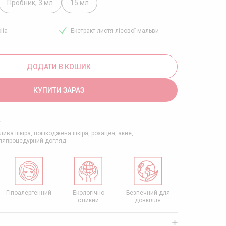
Пробник, 3 мл
15 мл
lia
Eкстракт листя лісової мальви
ДОДАТИ В КОШИК
КУПИТИ ЗАРАЗ
+
лива шкіра, пошкоджена шкіра, розацеа, акне,
сляпроцедурний догляд
Гіпоалергенний
Екологічно
Безпечний для
Сімейний бізн
стійкий
довкілля