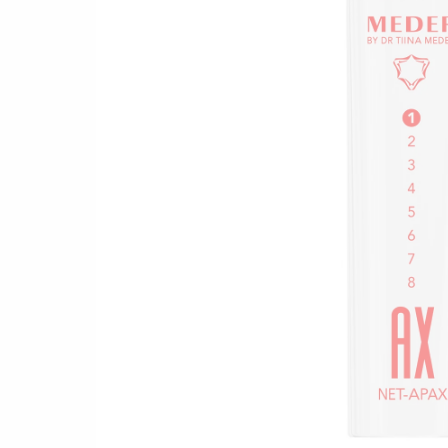
ДОГЛ
ПОЧЕ
КРЕМИ ДЛЯ ОБЛИЧЧЯ
ДОГЛ
ДОГЛЯД ЗА ШКІРОЮ НАВКОЛО
ОЧЕЙ
ДОГЛ
ОБЛ
ДОГЛЯД ЗА ТІЛОМ
ПОДАРУНКОВИЙ СЕРТИФІКАТ
НОВИНКА! АКТИВНЕ
ДОВГОЛІТТЯ
ТРЕВЕЛ-ФОРМАТ
Екологічно
Безпечний для
Сімейний бізнес
стійкий
довкілля