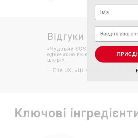
Відгуки про Нет-А
«Чудовий SOS-засіб для днів, к
ПРИЄД
одночасно як очищувальний засіб
шкірі».
— Elle UK, «Ці маски для обличч
Ключові інгредієнт