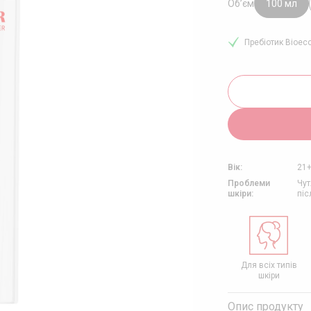
ЯД ЗА ШКІРОЮ З
Об’єм
100 мл
РВОНІННЯМ
ЯД ЗА ЗРІЛОЮ ШКІРОЮ
Пребіотик Bioeco
ЯД ЗА НАБРЯКЛИМ
ИЧЧЯМ
Вік:
21
Проблеми
Чут
шкіри:
пі
Соціально
Розроблено
Не тестовано на
Для всіх типів
свідомий
дерматологом
тваринах
шкіри
Опис продукту