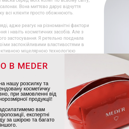
маска серед моїх колег по всьому світу,
салонах. Вона миттєво дарує відчуття
яку всі клієнти просто обожнюють.
ді, адже реагує на різноманітні фактори
ня і навіть косметичних засобів. Але з
го застосування. Я ретельно поєднала
своїми заспокійливими властивостями в
фективною міцелярною технологією
О В MEDER
у я вважаю справжнім рятівником для
аючи природний баланс шкіри та
 мальви заспокоює запалення та зменшує
на нашу розсилку та
ендовану косметичку
для найчутливіших типів шкіри.
но, при замовленні від
орозмірної продукції!
истовувати як щоденний очищувальний
го на 1-2 хвилини для додаткового
адсилатимемо вам
ній прорив для людей з чутливою,
ропозиції, експертні
ду за шкірою та багато
 допомагаючи їм досягти здорового,
іншого.