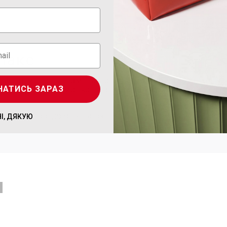
пакс
оли гормональні зміни дають про себе знати. Ця 
НАТИСЬ ЗАРАЗ
 і лікувальна маска — все залежить від того, скіл
я дійсно працюють на акне»
НІ, ДЯКУЮ
и