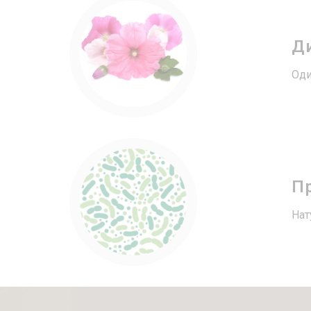
Ди
Оди
Пр
Нат