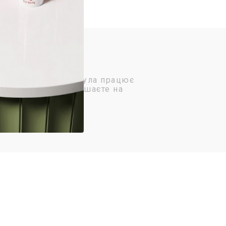
ніжна кремова формула працює
ьки часу ви її залишаєте на