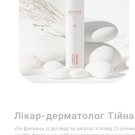
Лікар-дерматолог Тійна
«Як фахівець із догляду за шкірою з понад 25-річни