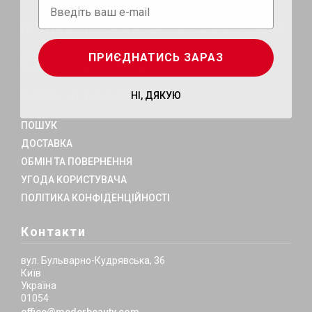
ПІДПИШІТЬСЯ НА НАС В СОЦМЕРЕЖАХ
ПРИЄДНАТИСЬ ЗАРАЗ
КОРИСНІ ПОСИЛАННЯ
НІ, ДЯКУЮ
ПОШУК
ДОСТАВКА
ОБМІН ТА ПОВЕРНЕННЯ
УГОДА КОРИСТУВАЧА
ПОЛІТИКА КОНФІДЕНЦІЙНОСТІ
Контакти
вул. Бульварно-Кудрявська, 36
Київ
Україна
01054