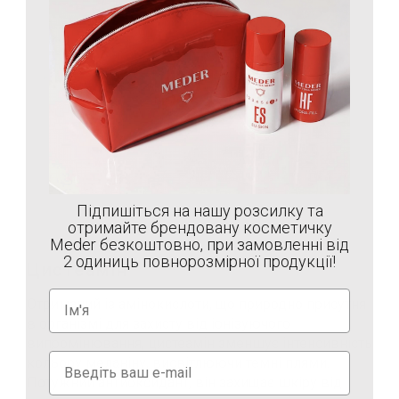
Підпишіться на нашу розсилку та
отримайте брендовану косметичку
Meder безкоштовно, при замовленні від
2 одиниць повнорозмірної продукції!
Цистеамін
Отриманий із амінокислоти, що природно присутня
в організмі для захисту від іонізуючого
випромінювання, цистеамін зменшує інтенсивність
кольору меланіну, висвітлюючи темні плями.
Потужний антиоксидант, він захищає шкіру від