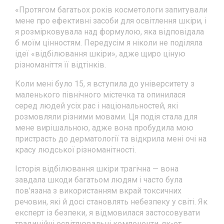
«Протягом багатьох років косметологи запитували
мене про ефективні засоби для освітлення шкіри, і
я розмірковувала над формулою, яка відповідала
б моїм цінностям. Передусім я ніколи не поділяла
ідеї «відбілювання шкіри», адже щиро ціную
різноманіття її відтінків.
Коли мені було 15, я вступила до університету з
маленького північного містечка та опинилася
серед людей усіх рас і національностей, які
розмовляли різними мовами. Ця подія стала для
мене вирішальною, адже вона пробудила мою
пристрасть до дерматології та відкрила мені очі на
красу людської різноманітності.
Історія відбілювання шкіри трагічна — вона
завдала шкоди багатьом людям і часто була
пов’язана з використанням вкрай токсичних
речовин, які й досі становлять небезпеку у світі. Як
експерт із безпеки, я відмовилася застосовувати
традиційні освітлювальні компоненти, як-от