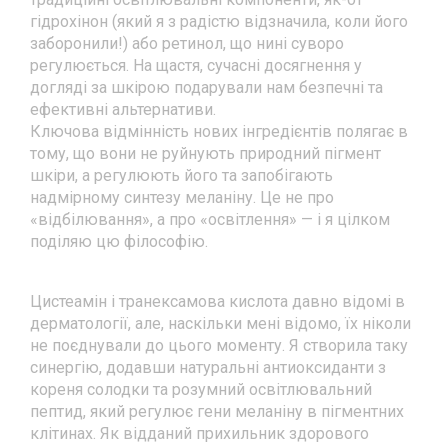
гідрохінон (який я з радістю відзначила, коли його
заборонили!) або ретинол, що нині суворо
регулюється. На щастя, сучасні досягнення у
догляді за шкірою подарували нам безпечні та
ефективні альтернативи.
Ключова відмінність нових інгредієнтів полягає в
тому, що вони не руйнують природний пігмент
шкіри, а регулюють його та запобігають
надмірному синтезу меланіну. Це не про
«відбілювання», а про «освітлення» — і я цілком
поділяю цю філософію.
Цистеамін і транексамова кислота давно відомі в
дерматології, але, наскільки мені відомо, їх ніколи
не поєднували до цього моменту. Я створила таку
синергію, додавши натуральні антиоксиданти з
кореня солодки та розумний освітлювальний
пептид, який регулює гени меланіну в пігментних
клітинах. Як відданий прихильник здорового