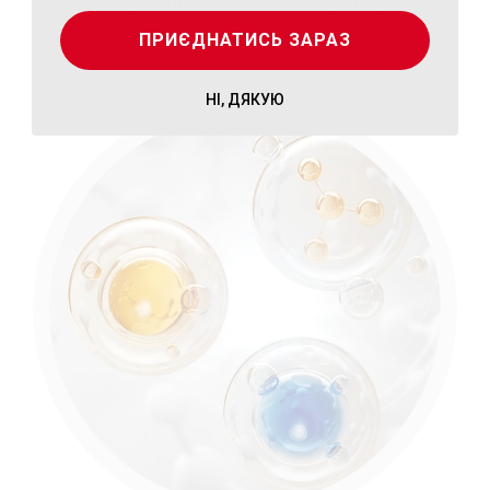
впливу навколишнього середовища, підвищуючи
її стійкість.
ПРИЄДНАТИСЬ ЗАРАЗ
НІ, ДЯКУЮ