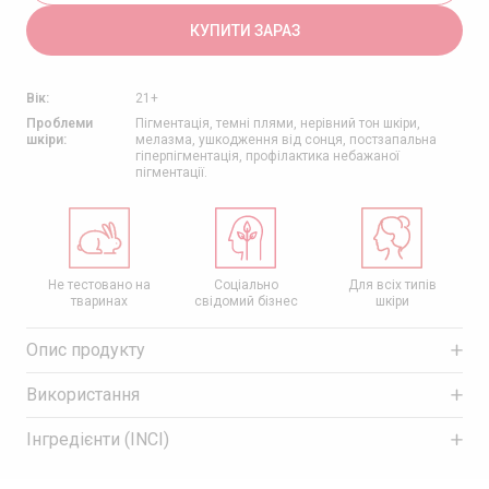
КУПИТИ ЗАРАЗ
Вік:
21+
Проблеми
Пігментація, темні плями, нерівний тон шкіри,
шкіри:
мелазма, ушкодження від сонця, постзапальна
гіперпігментація, профілактика небажаної
пігментації.
я
Не тестовано на
Соціально
Для всіх типів
тваринах
свідомий бізнес
шкіри
Опис продукту
Використання
Інгредієнти (INCI)