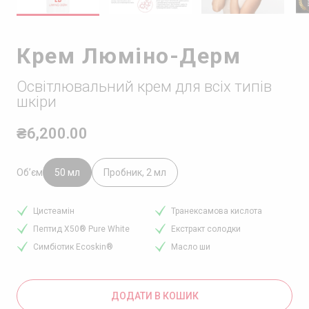
Крем Люміно-Дерм
Освітлювальний крем для всіх типів
шкіри
₴6,200.00
Об’єм
50 мл
Пробник, 2 мл
Цистеамін
Транексамова кислота
Пептид X50® Pure White
Екстракт солодки
Симбіотик Ecoskin®
Масло ши
ДОДАТИ В КОШИК