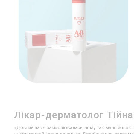
Лікар-дерматолог Тійна
«Довгий час я замислювалась, чому так мало жінок