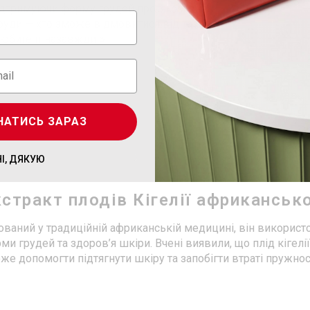
підтримуючи форму грудей протягом дня.
руди — хто зможе відмовитися від такого
любите її назавжди!»
и
НАТИСЬ ЗАРАЗ
НІ, ДЯКУЮ
стракт плодів Кігелії африкансько
ований у традиційній африканській медицині, він використ
ми грудей та здоров’я шкіри. Вчені виявили, що плід кігел
оже допомогти підтягнути шкіру та запобігти втраті пружност