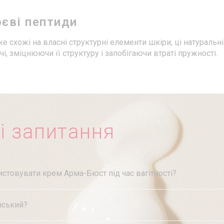
оєві пептиди
е схожі на власні структурні елементи шкіри, ці натурал
чі, зміцнюючи її структуру і запобігаючи втраті пружності.
і запитання
стовувати крем Арма-Бюст під час вагітності?
нський?