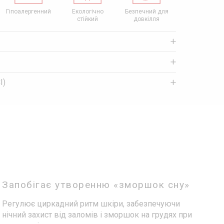
Екологічно
Безпечний для
Сімейний бізнес
Соціально
стійкий
довкілля
свідомий бізн
I)
Запобігає утворенню «зморшок сну»
Регулює циркадний ритм шкіри, забезпечуючи
нічний захист від заломів і зморшок на грудях при