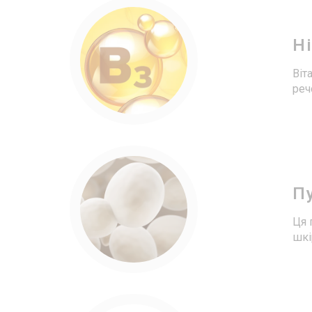
Н
Віт
реч
П
Ця 
шкі