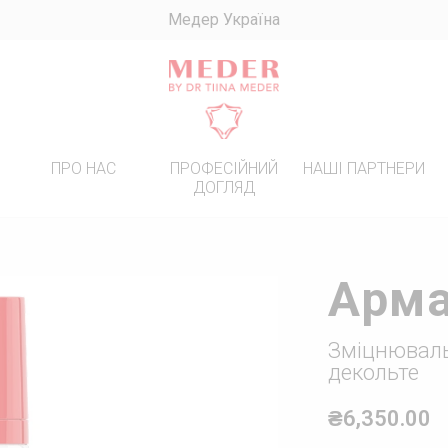
Медер Україна
R
ПРО НАС
ПРОФЕСІЙНИЙ
НАШІ ПАРТНЕРИ
ДОГЛЯД
ИННИЙ ДОГЛЯД
ПЕРЕМОЖЦІ
! БАЗОВИЙ ДОГЛЯД ПРИ
Арм
ЕНТАЦІЇ
ЯД ЗА ЖИРНОЮ ШКІРОЮ
Зміцнюваль
ЯД ЗА СУХОЮ ТА
декольте
ИВОЮ ШКІРОЮ
ЯД ЗА ШКІРОЮ З
₴6,350.00
ЧНИМИ ЗМОРШКАМИ