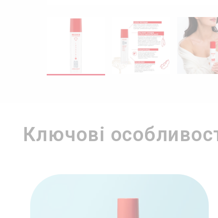
Екологічно
Безпечний для
Сімейний бізнес
стійкий
довкілля
св
Ключові особливос