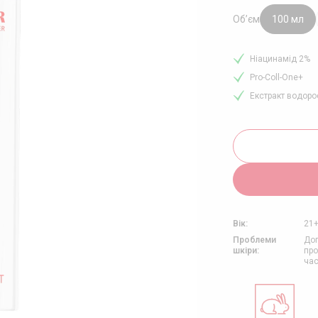
ЯД ЗА ШКІРОЮ З
РВОНІННЯМ
Об’єм
100 мл
ЯД ЗА ЗРІЛОЮ ШКІРОЮ
ЯД ЗА НАБРЯКЛИМ
Ніацинамід 2%
ИЧЧЯМ
Pro-Coll-One+
Екстракт водоро
Вік:
21
Проблеми
Дог
шкіри:
про
час