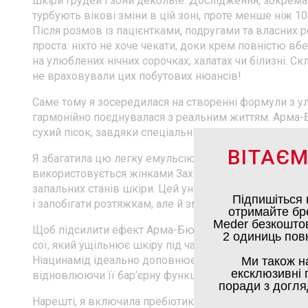
шкіри грудей і зони декольте. Дослідження, зокрема 
турбують вікові зміни в цій зоні, проте менше ніж 1
Після розмов із пацієнтками, подругами та власних 
проста: ніхто не хоче чекати, доки крем повністю в
на улюблених нічних сорочках, халатах чи білизні. С
не враховували цих побутових нюансів!
Саме тому я зосередилася на створенні формули з 
гармонійно поєднувалася з реальним життям. Арма-Б
сухий пісок, завдяки спеціальній системі доставки а
ВІТАЄМ
Я збагатила цю легку емульсію екстрактом плодів кі
використовується жінками Західної Африки для збер
запальних станів шкіри. Цей унікальний фрукт не л
Підпишіться 
і запобігати розтяжкам, але й зменшує запалення та ч
отримайте бр
Meder безкоштов
Щоб підсилити ефект Арма-Бюст, я додала інноваційн
2 одиниць повн
сої, який ущільнює шкіру під час сну та запобігає у
Ніацинамід ідеально доповнює дію, стимулюючи син
Ми також н
ексклюзивні п
відновлюючи її бар’єрну функцію.
поради з догля
Нарешті, я включила пребіотик пулулан у поєднанні 