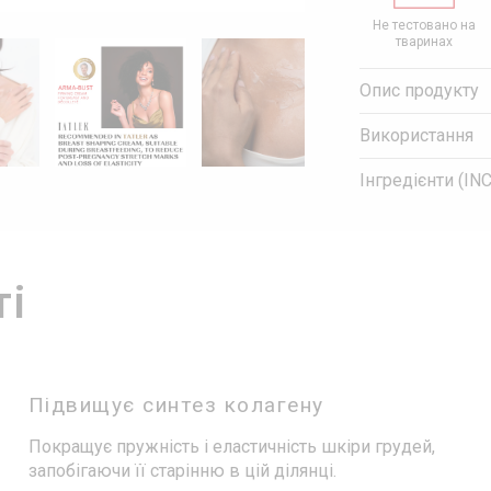
Соціально
Розроблено
Не тестовано на
Гіпоалергенний
ідомий бізнес
дерматологом
тваринах
Опис продукту
Використання
Інгредієнти (INC
ті
Підвищує синтез колагену
Покращує пружність і еластичність шкіри грудей,
запобігаючи її старінню в цій ділянці.