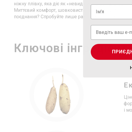
ніжну плівку, яка діє як «невидимий бюстгальтер», 
Миттєвий комфорт, шовковиста шкіра та підтягнуті г
поєднання? Спробуйте лише раз, і я впевнена, ви по
Ключові інгредієнт
ПРИЄД
Ек
Цін
фор
і м