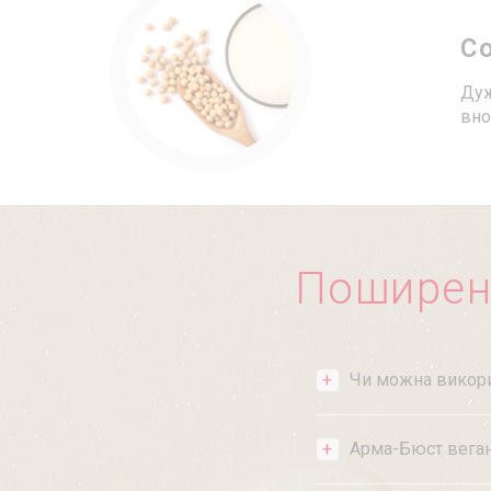
С
Дуж
вно
Поширен
Чи можна викори
Арма-Бюст вега