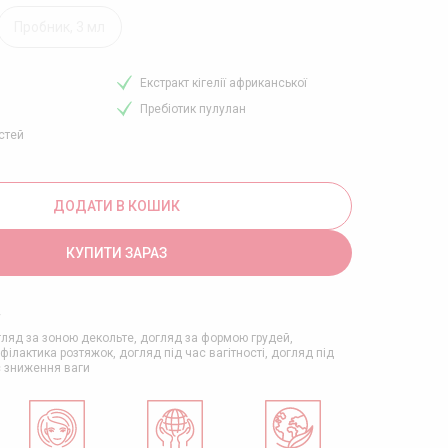
Пробник, 3 мл
Екстракт кігелії африканської
Пребіотик пулулан
стей
ДОДАТИ В КОШИК
КУПИТИ ЗАРАЗ
+
ляд за зоною декольте, догляд за формою грудей,
філактика розтяжок, догляд під час вагітності, догляд під
 зниження ваги