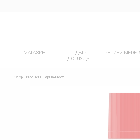
МАГАЗИН
ПІДБІР
РУТИНИ MEDE
ДОГЛЯДУ
ПРОДУКТИ
РУТ
Shop
Products
Арма-Бюст
ВСІ ПРОДУКТИ
-20%
ПІГМ
ОЧИЩЕННЯ
ДОГЛ
ЕКСФОЛІАЦІЯ
ДОГЛ
АНТИОКСИДАНТНІ СИРОВАТКИ
ЧУТЛ
СИРОВАТКИ ДЛЯ АКТИВНОГО
ДОГЛ
ДОГЛЯДУ
МІМІ
ТКАНИННІ МАСКИ