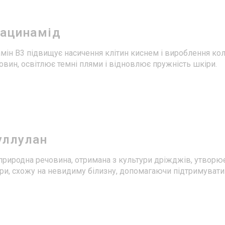
іацинамід
амін В3 підвищує насичення клітин киснем і вироблення ко
овин, освітлює темні плями і відновлює пружність шкіри.
уллулан
природна речовина, отримана з культури дріжджів, утворю
ри, схожу на невидиму білизну, допомагаючи підтримувати