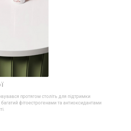
ї
овувався протягом століть для підтримки
ії багатий фітоестрогенами та антиоксидантами
і.