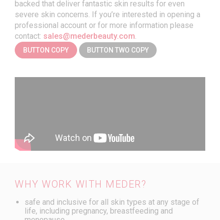
backed that deliver fantastic skin results for even
КРЕМИ ДЛЯ ОБЛИЧЧЯ
ДОГЛЯД ЗА ЗРІЛОЮ ШКІРОЮ
ПОШИРЕНІ ЗАПИТАННЯ
severe skin concerns. If you’re interested in opening a
professional account or for more information please
ДОГЛЯД ЗА ШКІРОЮ НАВКОЛО ОЧЕЙ
ДОГЛЯД ЗА НАБРЯКЛИМ ОБЛИЧЧЯМ
КОНТАКТИ
contact:
sales@mederbeauty.com
.
LOGIN
ДОГЛЯД ЗА ТІЛОМ
BUTTON COPY
BUTTON TWO COPY
ПОДАРУНКОВИЙ СЕРТИФІКАТ
НОВИНКА! АКТИВНЕ ДОВГОЛІТТЯ
ТРЕВЕЛ-ФОРМАТ
WHY WORK WITH MEDER?
safe and inclusive for all skin types at any stage of
life, including pregnancy, breastfeeding and
menopause