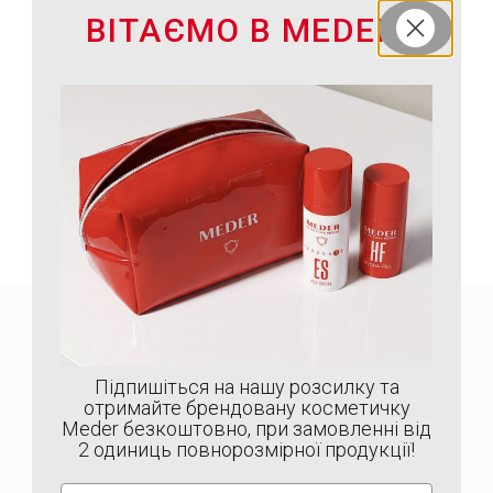
ВІТАЄМО В MEDER
Арма-Бюст
₴250.00
-
₴6,350.00
VIEW PRODUCT
THIS IS A COLLECTION CAROUSEL
Підпишіться на нашу розсилку та
отримайте брендовану косметичку
VIEW ALL
Meder безкоштовно, при замовленні від
2 одиниць повнорозмірної продукції!