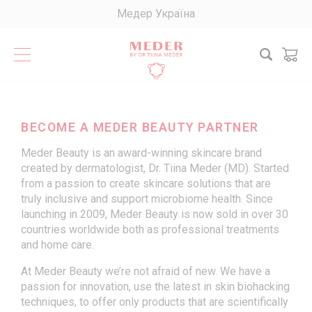
Медер Україна
Search
ca
BECOME A MEDER BEAUTY PARTNER
МАГАЗИН
ПРОДУКТИ
Meder Beauty is an award-winning skincare brand
ВСІ ПРОДУКТИ
ПІДБІР ДОГЛЯДУ
created by dermatologist, Dr. Tiina Meder (MD). Started
РУТИННИЙ ДОГЛЯД
from a passion to create skincare solutions that are
ОЧИЩЕННЯ
-20%! БАЗОВИЙ ДОГЛЯД ПРИ ПІГМЕНТАЦІЇ
РУТИНИ MEDER
truly inclusive and support microbiome health. Since
ПЕРЕМОЖЦІ
launching in 2009, Meder Beauty is now sold in over 30
ЕКСФОЛІАЦІЯ
ДОГЛЯД ЗА ЖИРНОЮ ШКІРОЮ
ПРО НАС
countries worldwide both as professional treatments
НОВИЙ ПРОЕКТ НА YOUTUBE
АНТИОКСИДАНТНІ СИРОВАТКИ
ДОГЛЯД ЗА СУХОЮ ТА ЧУТЛИВОЮ ШКІРОЮ
ПРОФЕСІЙНИЙ ДОГЛЯД
and home care.
СИРОВАТКИ ДЛЯ АКТИВНОГО ДОГЛЯДУ
ДОГЛЯД ЗА ШКІРОЮ З МІМІЧНИМИ ЗМОРШКАМИ
НАШІ ПАРТНЕРИ
At Meder Beauty we’re not afraid of new. We have a
passion for innovation, use the latest in skin biohacking
ТКАНИННІ МАСКИ
ДОГЛЯД ЗА ШКІРОЮ З ПОЧЕРВОНІННЯМ
БЛОГ
techniques, to offer only products that are scientifically